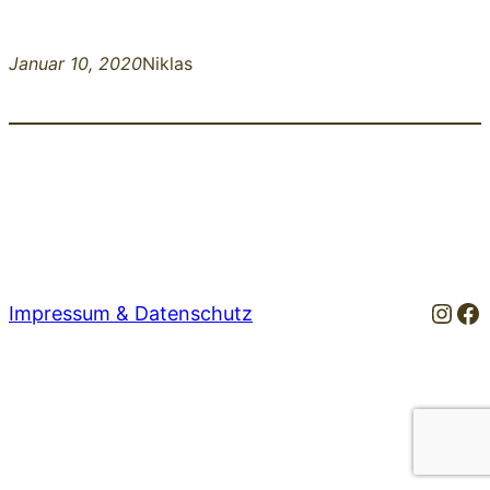
Januar 10, 2020
Niklas
Inst
Fa
Impressum & Datenschutz