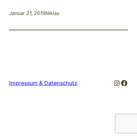
Januar 21, 2019
Niklas
Instag
Fac
Impressum & Datenschutz